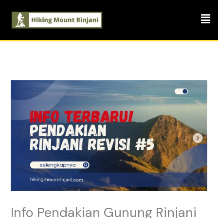
Skip
Men
to
content
Info Pendakian Gunung Rinjani