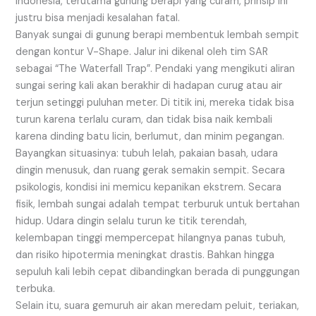
Indonesia, terutama gunung berapi yang curam, prinsip ini
justru bisa menjadi kesalahan fatal.
Banyak sungai di gunung berapi membentuk lembah sempit
dengan kontur V-Shape. Jalur ini dikenal oleh tim SAR
sebagai “The Waterfall Trap”. Pendaki yang mengikuti aliran
sungai sering kali akan berakhir di hadapan curug atau air
terjun setinggi puluhan meter. Di titik ini, mereka tidak bisa
turun karena terlalu curam, dan tidak bisa naik kembali
karena dinding batu licin, berlumut, dan minim pegangan.
Bayangkan situasinya: tubuh lelah, pakaian basah, udara
dingin menusuk, dan ruang gerak semakin sempit. Secara
psikologis, kondisi ini memicu kepanikan ekstrem. Secara
fisik, lembah sungai adalah tempat terburuk untuk bertahan
hidup. Udara dingin selalu turun ke titik terendah,
kelembapan tinggi mempercepat hilangnya panas tubuh,
dan risiko hipotermia meningkat drastis. Bahkan hingga
sepuluh kali lebih cepat dibandingkan berada di punggungan
terbuka.
Selain itu, suara gemuruh air akan meredam peluit, teriakan,