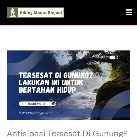
Skip
Men
to
content
Antisipasi Tersesat Di Gunung?