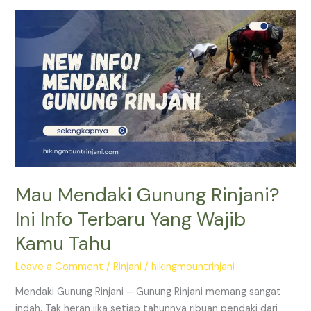
Mau
Mendaki
Gunung
Rinjani?
Ini
Info
Terbaru
Yang
Wajib
Kamu
Tahu
Mau Mendaki Gunung Rinjani?
Ini Info Terbaru Yang Wajib
Kamu Tahu
Leave a Comment
/
Rinjani
/
hikingmountrinjani
Mendaki Gunung Rinjani – Gunung Rinjani memang sangat
indah. Tak heran jika setiap tahunnya ribuan pendaki dari