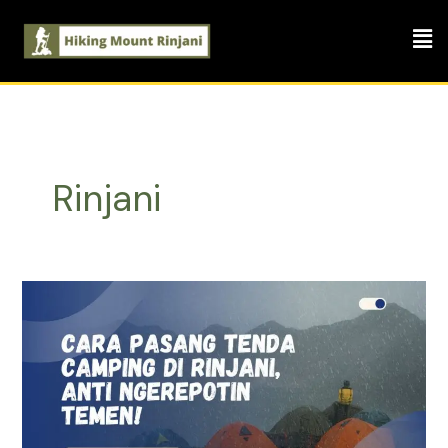
Skip
Men
to
content
Rinjani
Cara
Pasang
Tenda
Camping
di
Rinjani,
Anti