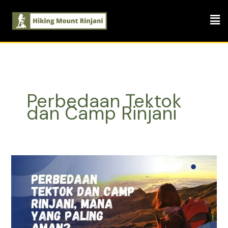
Skip
Men
to
content
Perbedaan Tektok
dan Camp Rinjani
Perbedaan
Tektok
dan
Camp
Rinjani,
Mana