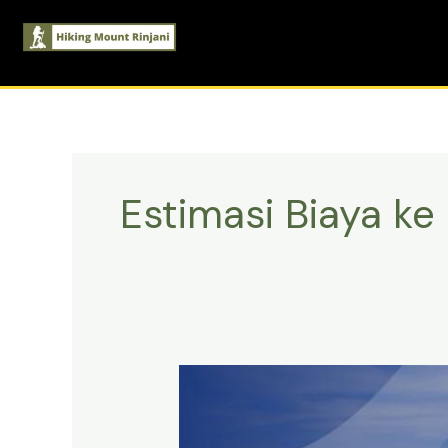
Skip
to
content
Estimasi Biaya ke 
Estimasi
Biaya
ke