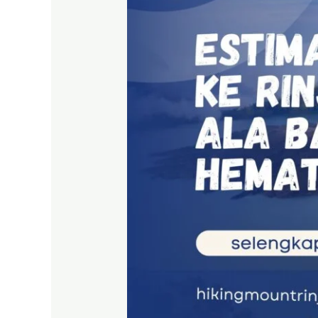
Rinjani
dari
Jogja
Ala
Backpacker
Hemat