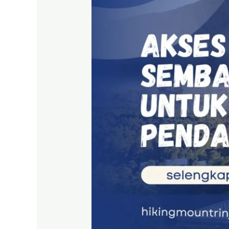
Sembalun
Rinjani
untuk
Memulai
Pendakian