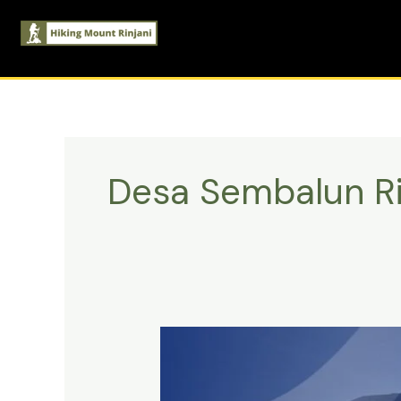
Skip
to
content
Desa Sembalun Ri
Akses
Menuju
Desa